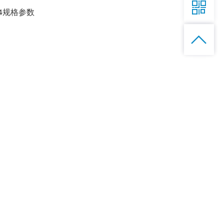

024规格参数
