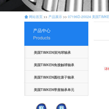
网站首页
>>
产品展示
>>
07196D-20024 美国TI
技
产品中心
术
开
Products
发
：
聊
美国TIMKEN深沟球轴承
城
网
美国TIMKEN角接触球轴承
络
详
公
司
美国TIMKEN圆柱滚子轴承
美国TIMKEN带座轴承单元