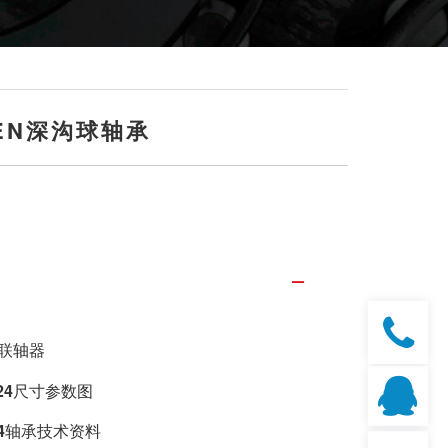
MKEN深沟球轴承
N联轴器
24
尺寸参数图
4
轴承技术资料